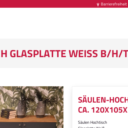
Barrierefreiheit

 GLASPLATTE WEISS B/H/T 
SÄULEN-HOCHT
A. 120X105X7
Säulen Hochtisch