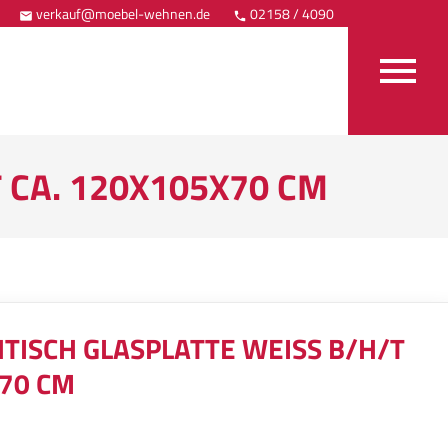
verkauf@moebel-wehnen.de
02158 / 4090
Anfahrt



CA. 120X105X70 CM
ISCH GLASPLATTE WEISS B/H/T C
0 CM