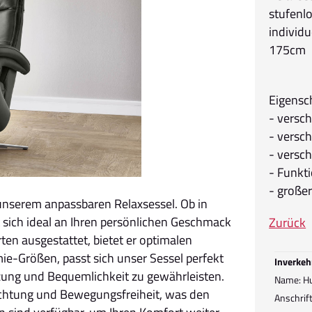
stufenl
individ
175cm
Eigensc
- versc
- versc
- versc
- Funkt
- große
 unserem anpassbaren Relaxsessel. Ob in
 sich ideal an Ihren persönlichen Geschmack
Zurück
ten ausgestattet, bietet er optimalen
mie-Größen, passt sich unser Sessel perfekt
Inverkeh
zung und Bequemlichkeit zu gewährleisten.
Name: Hu
richtung und Bewegungsfreiheit, was den
Anschrif