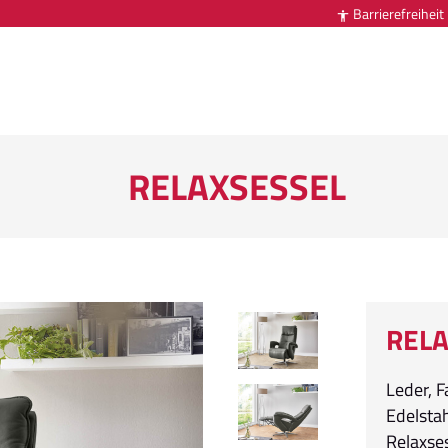
Barrierefreiheit

RELAXSESSEL
RELA
Leder, F
Edelstah
Relaxses