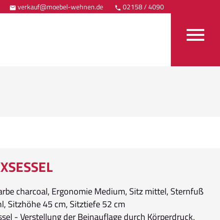
verkauf@moebel-wehnen.de
02158 / 4090
Anfahrt



XSESSEL
arbe charcoal, Ergonomie Medium, Sitz mittel, Sternfuß
l, Sitzhöhe 45 cm, Sitztiefe 52 cm
sel - Verstellung der Beinauflage durch Körperdruck,