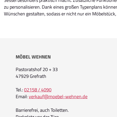
Sessel besonders praktisch macht. Zusätzliche Funktione
zu personalisieren. Dank eines großen Typenplans können
Wünschen gestalten, sodass er nicht nur ein Möbelstück, 
MÖBEL WEHNEN
Pastoratshof 20 + 33
47929 Grefrath
Tel.:
02158 / 4090
Email:
verkauf@moebel-wehnen.de
Barrierefrei, auch Toiletten.
Parkplatz vor der Türe.