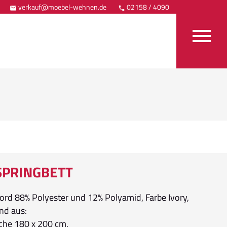
verkauf@moebel-wehnen.de
02158 / 4090
Anfahrt



SPRINGBETT
ord 88% Polyester und 12% Polyamid, Farbe Ivory,
nd aus:
äche 180 x 200 cm,