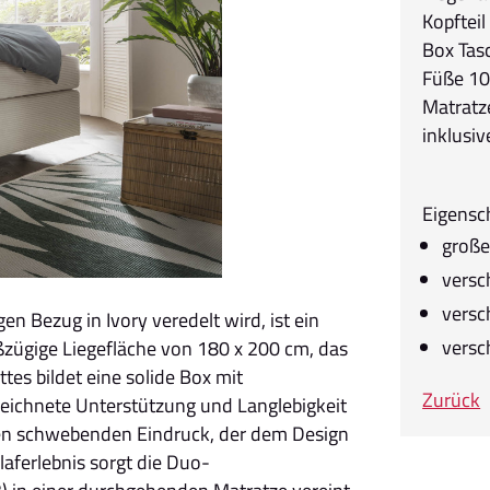
Kopftei
Box Tas
Füße 10
Matratz
inklusi
Eigensc
große
versc
versc
 Bezug in Ivory veredelt wird, ist ein
versc
oßzügige Liegefläche von 180 x 200 cm, das
ettes bildet eine solide Box mit
Zurück
zeichnete Unterstützung und Langlebigkeit
nen schwebenden Eindruck, der dem Design
hlaferlebnis sorgt die Duo-