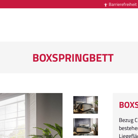
Barrierefreiheit

BOXSPRINGBETT
BOX
Bezug C
bestehe
Liegefl