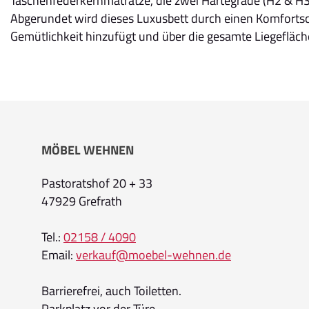
Taschenfederkernmatratze, die zwei Härtegrade (H2 & H3
Abgerundet wird dieses Luxusbett durch einen Komfortsc
Gemütlichkeit hinzufügt und über die gesamte Liegefläche
MÖBEL WEHNEN
Pastoratshof 20 + 33
47929 Grefrath
Tel.:
02158 / 4090
Email:
verkauf@moebel-wehnen.de
Barrierefrei, auch Toiletten.
Parkplatz vor der Türe.